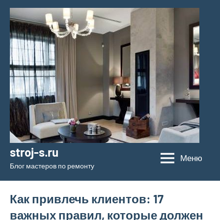
Перейти
к
содержимому
stroj-s.ru
Меню
Блог мастеров по ремонту
Как привлечь клиентов: 17
важных правил, которые должен