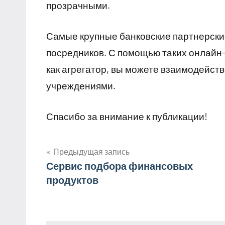
прозрачными.
Самые крупные банковские партнерск
посредников. С помощью таких онлайн-с
как агрегатор, вы можете взаимодейс
учреждениями.
Спасибо за внимание к публикации!
Предыдущая запись
Навигация
Сервис подбора финансовых
продуктов
по
записям