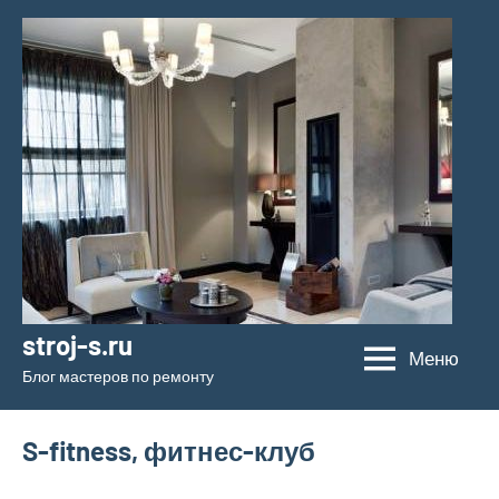
Перейти
к
содержимому
stroj-s.ru
Меню
Блог мастеров по ремонту
S-fitness, фитнес-клуб