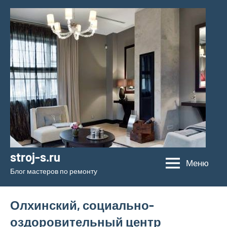
Перейти
к
содержимому
stroj-s.ru
Меню
Блог мастеров по ремонту
Олхинский, социально-
оздоровительный центр