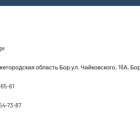
ge
егородская область Бор ул. Чайковского, 18А, Бо
-65-61
554-73-87