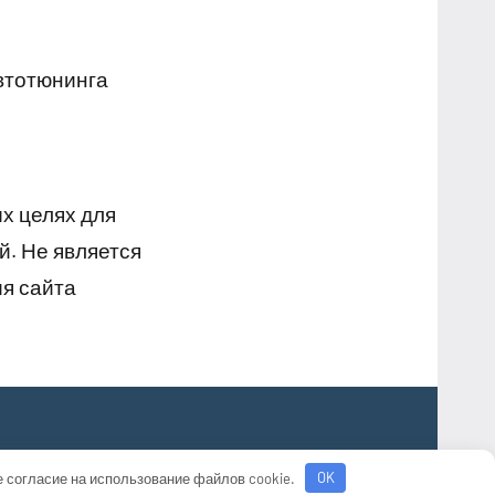
автотюнинга
х целях для
й. Не является
я сайта
е согласие на использование файлов cookie.
OK