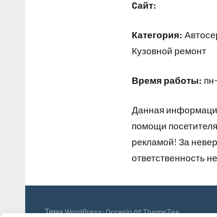
Cайт:
Категория:
Автосер
Кузовной ремонт
Время работы:
пн-
Данная информация
помощи посетителям
рекламой! За неве
ответственность не
Тема WordPress: Occasio от ThemeZee.